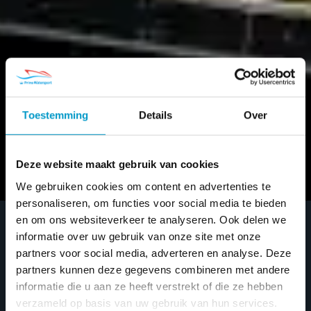
Toestemming
Details
Over
Deze website maakt gebruik van cookies
We gebruiken cookies om content en advertenties te
personaliseren, om functies voor social media te bieden
en om ons websiteverkeer te analyseren. Ook delen we
informatie over uw gebruik van onze site met onze
MASTERS EXPO 2023
partners voor social media, adverteren en analyse. Deze
partners kunnen deze gegevens combineren met andere
– 7 t/m 11 DECEMBER
informatie die u aan ze heeft verstrekt of die ze hebben
verzameld op basis van uw gebruik van hun services.