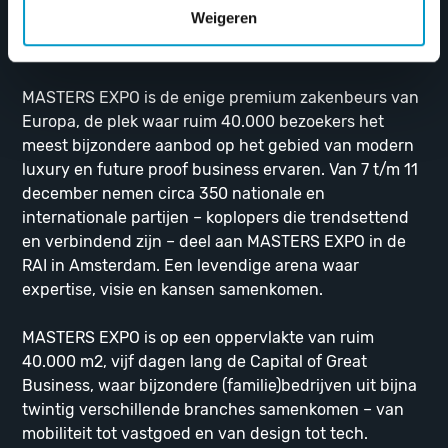
Van 7 t/m 11 december 2023 zijn wij aanwezig met
Weigeren
ons prachtige merk Waterspoor op de
MASTERS EXPO
in de
RAI in Amsterdam
.
MASTERS EXPO is de enige premium zakenbeurs van
Europa, de plek waar ruim 40.000 bezoekers het
meest bijzondere aanbod op het gebied van modern
luxury en future proof business ervaren. Van 7 t/m 11
december nemen circa 350 nationale en
internationale partijen – koplopers die trendsettend
en verbindend zijn – deel aan MASTERS EXPO in de
RAI in Amsterdam. Een levendige arena waar
expertise, visie en kansen samenkomen.
MASTERS EXPO is op een oppervlakte van ruim
40.000 m2, vijf dagen lang de Capital of Great
Business, waar bijzondere (familie)bedrijven uit bijna
twintig verschillende branches samenkomen – van
mobiliteit tot vastgoed en van design tot tech.