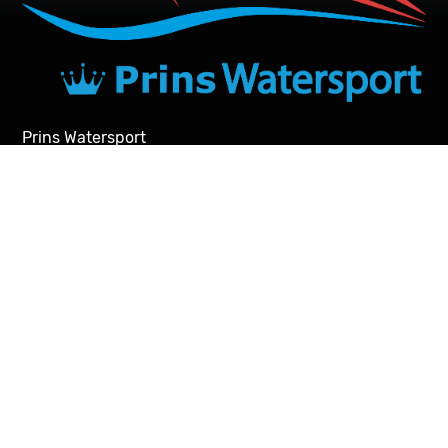
Prins Watersport
Sluiswachter 24
3861 SN Nijkerk
T: +31(0)33-2571950
E:
info@prinswatersport.nl
Kvk: 32139151
Openingstijden
Maandag : GESLOTEN
Dinsdag : 09.00 – 17.30 uur