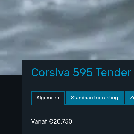
Corsiva 595 Tender
Home
/
Merken
/
Corsiva
/ Corsiva 595 Tender
Algemeen
Standaard uitrusting
Z
Vanaf
€
20.750