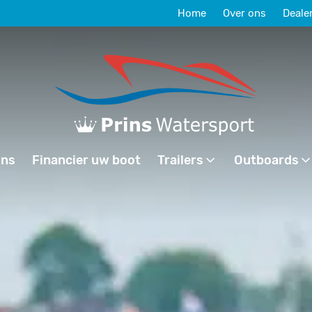
Home
Over ons
Deale
ons
Financier uw boot
Trailers
Outboards