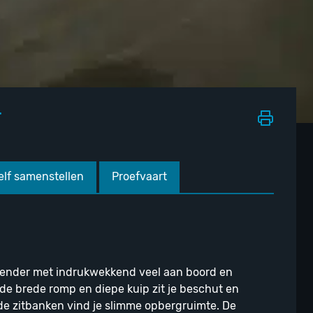
r
elf samenstellen
Proefvaart
 tender met indrukwekkend veel aan boord en
 de brede romp en diepe kuip zit je beschut en
de zitbanken vind je slimme opbergruimte. De