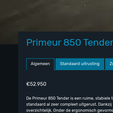
Primeur 850 Tende
Home
/
Merken
/
Primeur
/ Primeur 850 Tender
Algemeen
Standaard uitrusting
Z
€
52.950
De Primeur 850 Tender is een ruime, stabiele
standaard al zeer compleet uitgerust. Dankzij
overzichtelijk. Onder de ergonomisch gevorm