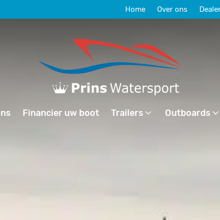
Home
Over ons
Deale
ons
Financier uw boot
Trailers
Outboards