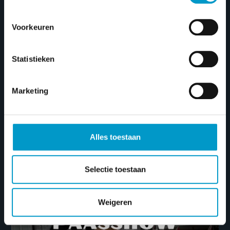
Voorkeuren
Het Waterspoor Proefvaart
Weekend 24 t/m 26 april
Gepubliceerd op 31 maart 2026
Statistieken
Waterspoor Proefvaart Weekend 24 t/m 26
april Altijd al willen ervaren wat écht
Marketing
comfortabel en stijlvol…
LEES MEER
Alles toestaan
Selectie toestaan
Weigeren