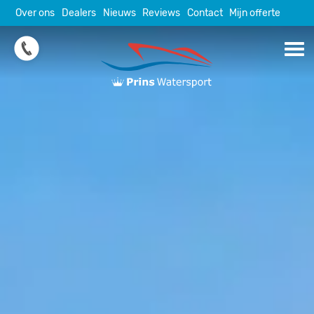
Skip
Over ons
Dealers
Nieuws
Reviews
Contact
Mijn offerte
to
content