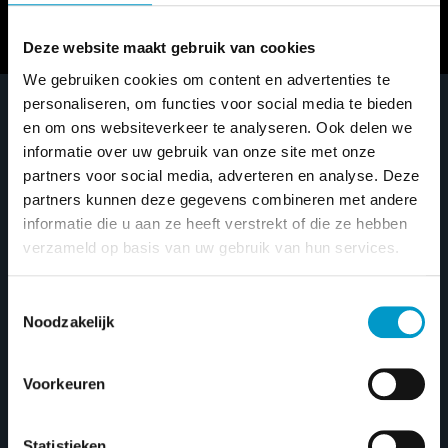
Deze website maakt gebruik van cookies
We gebruiken cookies om content en advertenties te
personaliseren, om functies voor social media te bieden
en om ons websiteverkeer te analyseren. Ook delen we
Paasshow bij Prins
informatie over uw gebruik van onze site met onze
partners voor social media, adverteren en analyse. Deze
Watersport.
partners kunnen deze gegevens combineren met andere
informatie die u aan ze heeft verstrekt of die ze hebben
Gepubliceerd op 18 maart 2026
verzameld op basis van uw gebruik van hun services.
Toestemmingsselectie
Noodzakelijk
Voorkeuren
Statistieken