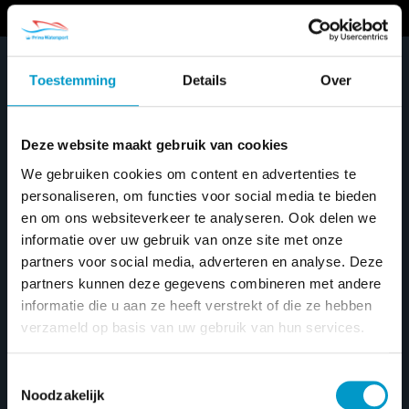
Toestemming
Details
Over
Home
/ Nieuwe boten
Nieuwe boten
Deze website maakt gebruik van cookies
We gebruiken cookies om content en advertenties te
personaliseren, om functies voor social media te bieden
en om ons websiteverkeer te analyseren. Ook delen we
Prijsfilter
informatie over uw gebruik van onze site met onze
partners voor social media, adverteren en analyse. Deze
FILTER
Min
Max
Price:
€10.750
—
€324.950
partners kunnen deze gegevens combineren met andere
informatie die u aan ze heeft verstrekt of die ze hebben
price
price
verzameld op basis van uw gebruik van hun services.
Outlaw 999
Toestemmingsselectie
Noodzakelijk