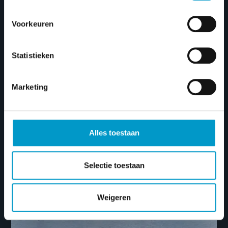
Voorkeuren
Statistieken
Marketing
€
149.950
De Outlaw 999 heeft een stabiel onderwater
Alles toestaan
schip, waardoor deze Tender een stabiele ligging
in het water heeft…
Selectie toestaan
Primeur 600 Tender
Weigeren