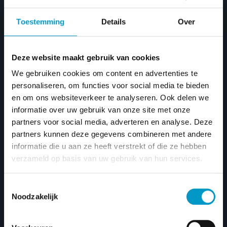
Toestemming
Details
Over
Home
/ Nieuwe boten
Nieuwe boten
Deze website maakt gebruik van cookies
We gebruiken cookies om content en advertenties te
personaliseren, om functies voor social media te bieden
en om ons websiteverkeer te analyseren. Ook delen we
Prijsfilter
informatie over uw gebruik van onze site met onze
partners voor social media, adverteren en analyse. Deze
FILTER
Min
Max
Price:
€10.750
—
€324.950
partners kunnen deze gegevens combineren met andere
informatie die u aan ze heeft verstrekt of die ze hebben
price
price
verzameld op basis van uw gebruik van hun services.
Primeur 600 Tender
Toestemmingsselectie
Noodzakelijk