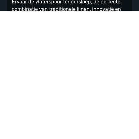
Ervaar de Waterspoor tendersloep, de perfecte
combinatie van traditionele lijnen, innovatie en
hedendaags…
Waterspoor 808 Open
Vanaf
€
89.950
De Waterspoor 808 open heeft met een lengte