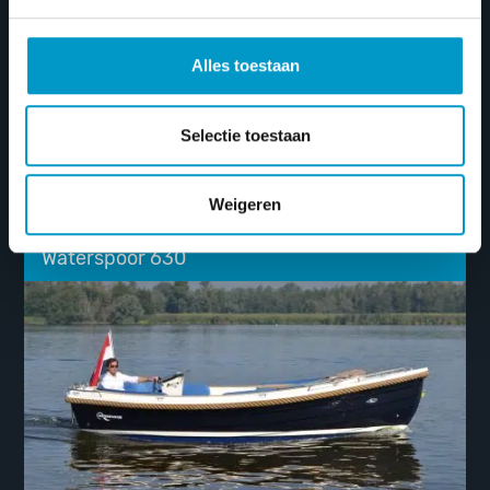
Vanaf
€
28.750
Alles toestaan
De Corsiva 650 is een boot met extreem veel
Selectie toestaan
opbergruimten. Hierdoor kunnen de kussens van
het zonnedek…
Weigeren
Waterspoor 630