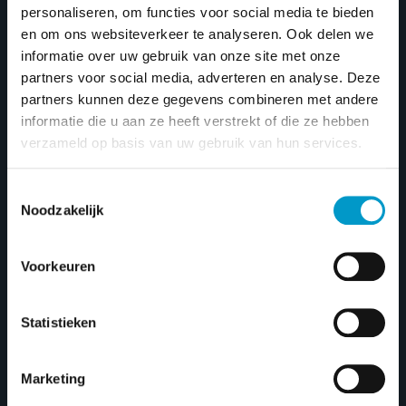
Nieuwe boten
personaliseren, om functies voor social media te bieden
en om ons websiteverkeer te analyseren. Ook delen we
informatie over uw gebruik van onze site met onze
partners voor social media, adverteren en analyse. Deze
partners kunnen deze gegevens combineren met andere
Prijsfilter
informatie die u aan ze heeft verstrekt of die ze hebben
verzameld op basis van uw gebruik van hun services.
FILTER
Min
Max
Price:
€10.750
—
€324.950
price
price
Toestemmingsselectie
Noodzakelijk
Corsiva 650 Tender
Voorkeuren
Statistieken
Marketing