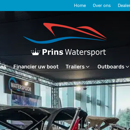
Home
Over ons
Deale
ons
Financier uw boot
Trailers
Outboards