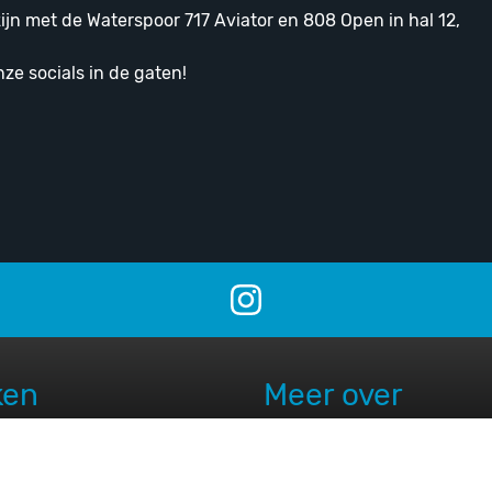
ijn met de Waterspoor 717 Aviator en 808 Open in hal 12,
e socials in de gaten!
ken
Meer over
rspoor
Over ons
ur
Dealers