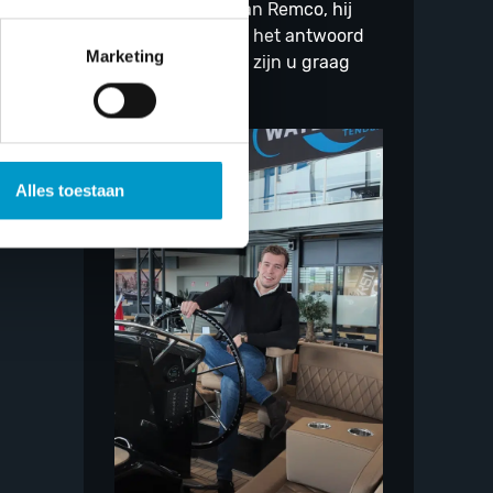
Stel uw vraag aan Remco, hij
heeft bijna altijd het antwoord
Marketing
op uw vraag. Wij zijn u graag
van dienst.
Alles toestaan