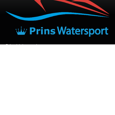
Prins Watersport
Sluiswachter 24
3861 SN Nijkerk
T: +31(0)33-2571950
E:
info@prinswatersport.nl
Kvk: 32139151
Openingstijden