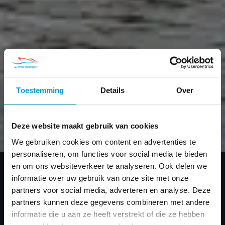
Toestemming
Details
Over
Deze website maakt gebruik van cookies
Primeur 600
We gebruiken cookies om content en advertenties te
personaliseren, om functies voor social media te bieden
Home
/
Merken
/
Primeur
/ Primeur 600 Tender
Tender
en om ons websiteverkeer te analyseren. Ook delen we
informatie over uw gebruik van onze site met onze
partners voor social media, adverteren en analyse. Deze
partners kunnen deze gegevens combineren met andere
informatie die u aan ze heeft verstrekt of die ze hebben
Standaard
Algemeen