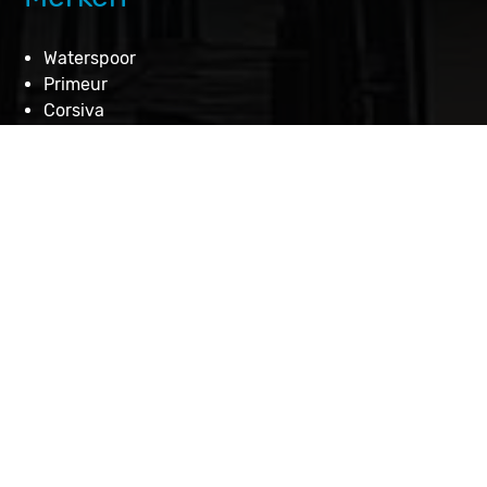
Waterspoor
Primeur
Corsiva
Steelfish
Outlaw
Meer over
Over ons
Dealers
Nieuws
Referenties
Contact
Nieuwe boten
Occasions