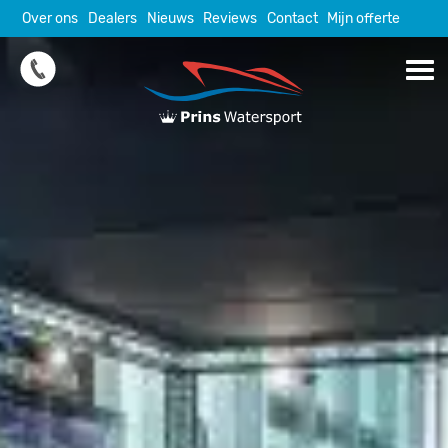
Skip
Over ons
Dealers
Nieuws
Reviews
Contact
Mijn offerte
to
content