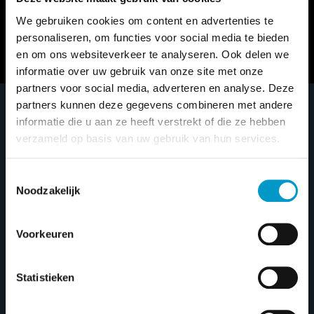
We gebruiken cookies om content en advertenties te
personaliseren, om functies voor social media te bieden
en om ons websiteverkeer te analyseren. Ook delen we
informatie over uw gebruik van onze site met onze
partners voor social media, adverteren en analyse. Deze
partners kunnen deze gegevens combineren met andere
informatie die u aan ze heeft verstrekt of die ze hebben
Home
/
Merken
/ Triple
verzameld op basis van uw gebruik van hun services.
Triple
Toestemmingsselectie
Noodzakelijk
Prijsfilter
Voorkeuren
FILTER
Min
Max
Price:
€46.500
—
€186.350
Statistieken
price
price