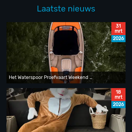
Laatste nieuws
31
mrt
2026
Het Waterspoor Proefvaart Weekend …
18
mrt
2026