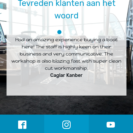
Tevreden klanten aan het
woord
oeve
Had an amazing experience buying a boat
Al
here! The staff is highly keen on their
omen.
business and very communicative. The
m
workshop is also blazing fast with super clean
cut workmanship.
aven
Caglar Kanber
orden
n.
r
t en
n.