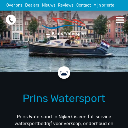
Skip
Over ons
Dealers
Nieuws
Reviews
Contact
Mijn offerte
to
content
Prins Watersport
Prins Watersport in Nijkerk is een full service
watersportbedrijf voor verkoop, onderhoud en